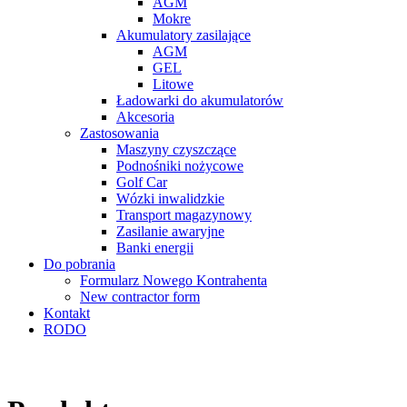
AGM
Mokre
Akumulatory zasilające
AGM
GEL
Litowe
Ładowarki do akumulatorów
Akcesoria
Zastosowania
Maszyny czyszczące
Podnośniki nożycowe
Golf Car
Wózki inwalidzkie
Transport magazynowy
Zasilanie awaryjne
Banki energii
Do pobrania
Formularz Nowego Kontrahenta
New contractor form
Kontakt
RODO