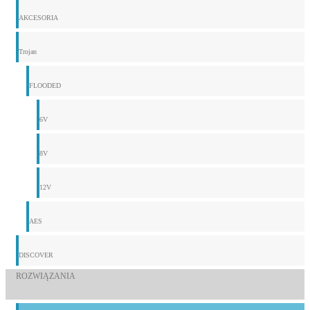
AKCESORIA
Trojan
FLOODED
6V
8V
12V
AES
DISCOVER
ROZWIĄZANIA