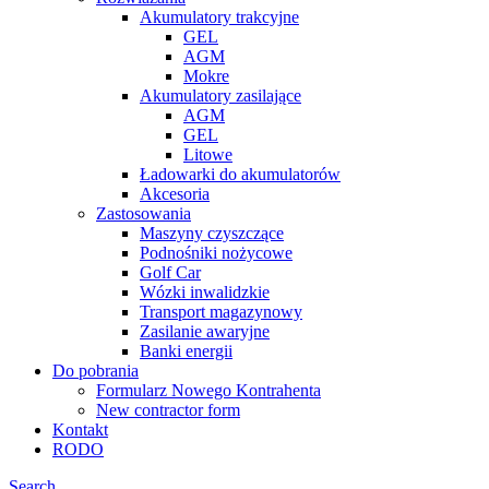
Akumulatory trakcyjne
GEL
AGM
Mokre
Akumulatory zasilające
AGM
GEL
Litowe
Ładowarki do akumulatorów
Akcesoria
Zastosowania
Maszyny czyszczące
Podnośniki nożycowe
Golf Car
Wózki inwalidzkie
Transport magazynowy
Zasilanie awaryjne
Banki energii
Do pobrania
Formularz Nowego Kontrahenta
New contractor form
Kontakt
RODO
Search