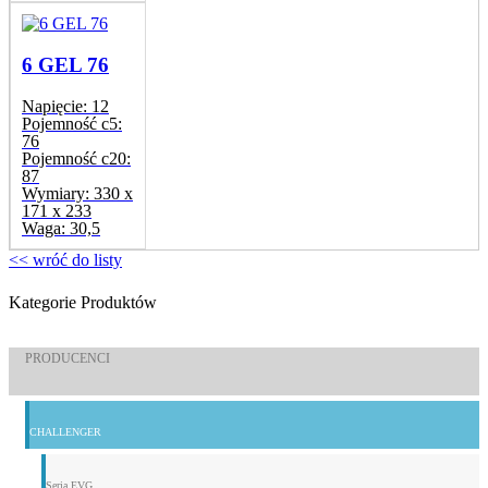
6 GEL 76
Napięcie:
12
Pojemność c5:
76
Pojemność c20:
87
Wymiary:
330 x
171 x 233
Waga:
30,5
<< wróć do listy
Kategorie Produktów
PRODUCENCI
CHALLENGER
Seria EVG