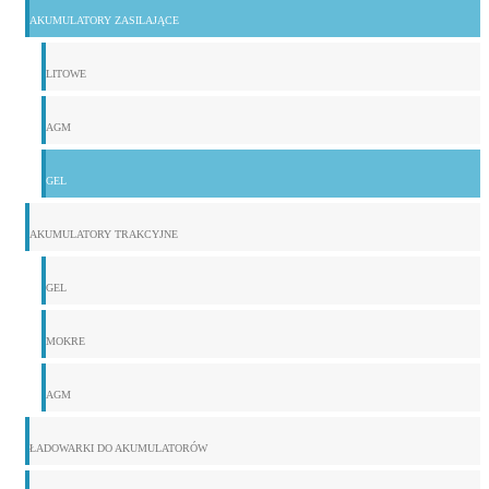
AKUMULATORY ZASILAJĄCE
LITOWE
AGM
GEL
AKUMULATORY TRAKCYJNE
GEL
MOKRE
AGM
ŁADOWARKI DO AKUMULATORÓW