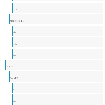
12V
Monobloki PT
6V
12V
8V
ROLLS
Seria FS
6V
8V