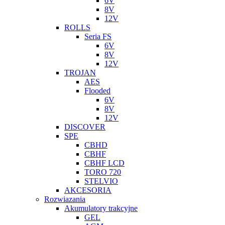
6V
8V
12V
ROLLS
Seria FS
6V
8V
12V
TROJAN
AES
Flooded
6V
8V
12V
DISCOVER
SPE
CBHD
CBHF
CBHF LCD
TORO 720
STELVIO
AKCESORIA
Rozwiazania
Akumulatory trakcyjne
GEL