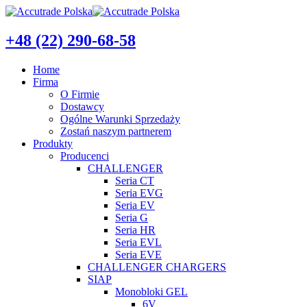
+48 (22) 290-68-58
Home
Firma
O Firmie
Dostawcy
Ogólne Warunki Sprzedaży
Zostań naszym partnerem
Produkty
Producenci
CHALLENGER
Seria CT
Seria EVG
Seria EV
Seria G
Seria HR
Seria EVL
Seria EVE
CHALLENGER CHARGERS
SIAP
Monobloki GEL
6V