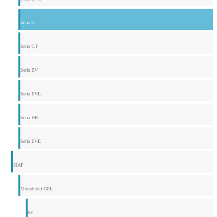
Seria G
Seria CT
Seria EV
Seria EVL
Seria HR
Seria EVE
SIAP
Monobloki GEL
6V