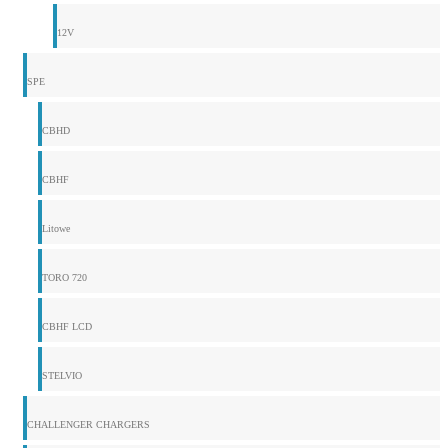
12V
SPE
CBHD
CBHF
Litowe
TORO 720
CBHF LCD
STELVIO
CHALLENGER CHARGERS