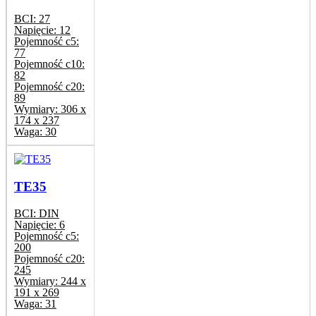
BCI:
27
Napięcie:
12
Pojemność c5:
77
Pojemność c10:
82
Pojemność c20:
89
Wymiary:
306 x
174 x 237
Waga:
30
TE35
BCI:
DIN
Napięcie:
6
Pojemność c5:
200
Pojemność c20:
245
Wymiary:
244 x
191 x 269
Waga:
31