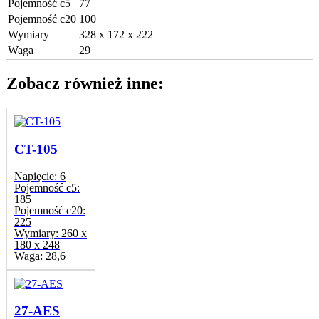
Pojemność c5
77
Pojemność c20
100
Wymiary
328 x 172 x 222
Waga
29
Zobacz również inne:
CT-105
Napięcie:
6
Pojemność c5:
185
Pojemność c20:
225
Wymiary:
260 x
180 x 248
Waga:
28,6
27-AES