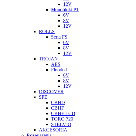
12V
Monobloki PT
6V
8V
12V
ROLLS
Seria FS
6V
8V
12V
TROJAN
AES
Flooded
6V
8V
12V
DISCOVER
SPE
CBHD
CBHF
CBHF LCD
TORO 720
STELVIO
AKCESORIA
Rozwiazania