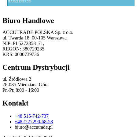
BANKI ENERGII
Biuro Handlowe
ACCUTRADE POLSKA Sp. z o.o.
ul. Twarda 18, 00-105 Warszawa
NIP: PL5272858171,
REGON: 380729235
KRS: 0000739736
Centrum Dystrybucji
ul. Źródłowa 2
26-085 Miedziana Góra
Pn-Pt: 8:00 - 16:00
Kontakt
+48 515-742-737
+48 (22) 290-68-58
biuro@accutrade.pl