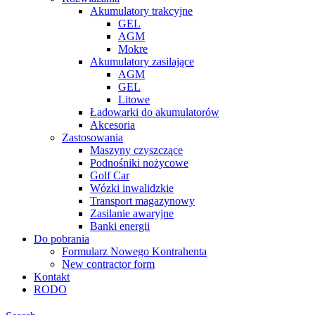
Akumulatory trakcyjne
GEL
AGM
Mokre
Akumulatory zasilające
AGM
GEL
Litowe
Ładowarki do akumulatorów
Akcesoria
Zastosowania
Maszyny czyszczące
Podnośniki nożycowe
Golf Car
Wózki inwalidzkie
Transport magazynowy
Zasilanie awaryjne
Banki energii
Do pobrania
Formularz Nowego Kontrahenta
New contractor form
Kontakt
RODO