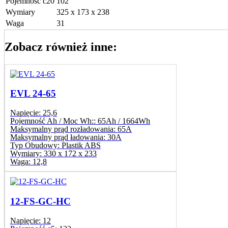
Pojemność c20
102
Wymiary
325 x 173 x 238
Waga
31
Zobacz również inne:
EVL 24-65
Napięcie:
25,6
Pojemność Ah / Moc Wh::
65Ah / 1664Wh
Maksymalny prąd rozładowania:
65A
Maksymalny prąd ładowania:
30A
Typ Obudowy:
Plastik ABS
Wymiary:
330 x 172 x 233
Waga:
12,8
12-FS-GC-HC
Napięcie:
12