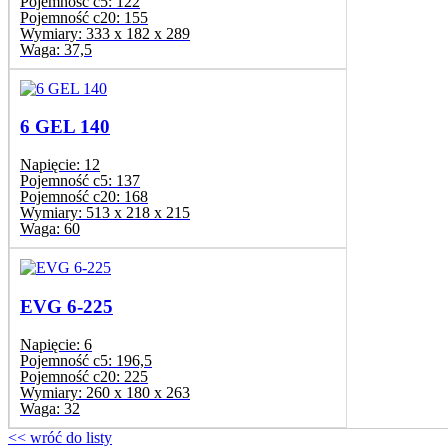
Pojemność c5:
122
Pojemność c20:
155
Wymiary:
333 x 182 x 289
Waga:
37,5
6 GEL 140
Napięcie:
12
Pojemność c5:
137
Pojemność c20:
168
Wymiary:
513 x 218 x 215
Waga:
60
EVG 6-225
Napięcie:
6
Pojemność c5:
196,5
Pojemność c20:
225
Wymiary:
260 x 180 x 263
Waga:
32
<< wróć do listy