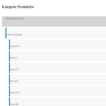
Kategorie Produktów
PRODUCENCI
CHALLENGER
Seria EVG
Seria G
Seria CT
Seria EV
Seria EVL
Seria HR