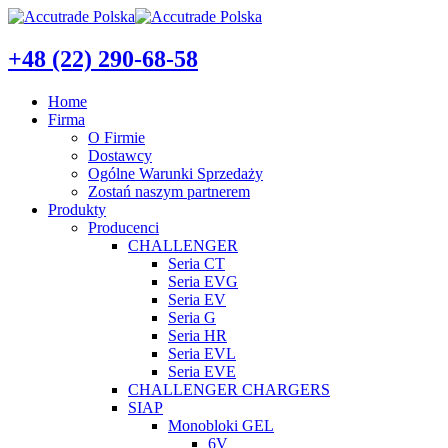
+48 (22) 290-68-58
Home
Firma
O Firmie
Dostawcy
Ogólne Warunki Sprzedaży
Zostań naszym partnerem
Produkty
Producenci
CHALLENGER
Seria CT
Seria EVG
Seria EV
Seria G
Seria HR
Seria EVL
Seria EVE
CHALLENGER CHARGERS
SIAP
Monobloki GEL
6V