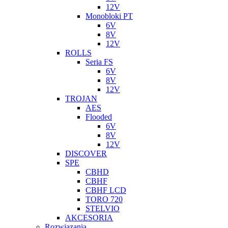
12V
Monobloki PT
6V
8V
12V
ROLLS
Seria FS
6V
8V
12V
TROJAN
AES
Flooded
6V
8V
12V
DISCOVER
SPE
CBHD
CBHF
CBHF LCD
TORO 720
STELVIO
AKCESORIA
Rozwiazania