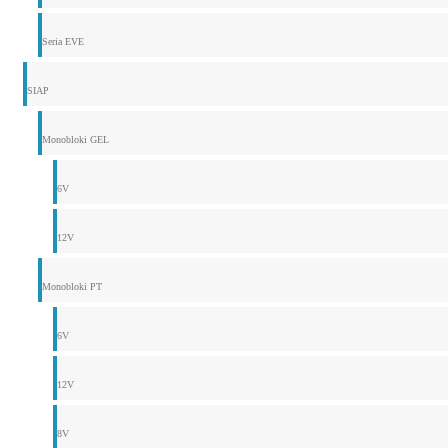
Seria EVE
SIAP
Monobloki GEL
6V
12V
Monobloki PT
6V
12V
8V