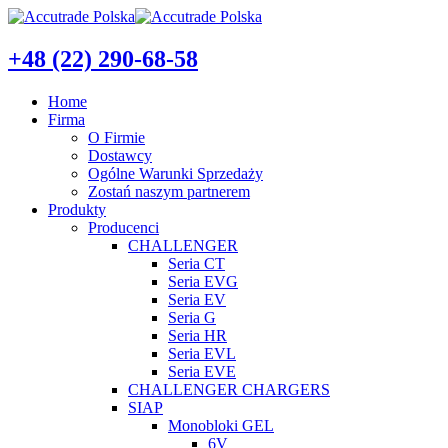
+48 (22) 290-68-58
Home
Firma
O Firmie
Dostawcy
Ogólne Warunki Sprzedaży
Zostań naszym partnerem
Produkty
Producenci
CHALLENGER
Seria CT
Seria EVG
Seria EV
Seria G
Seria HR
Seria EVL
Seria EVE
CHALLENGER CHARGERS
SIAP
Monobloki GEL
6V