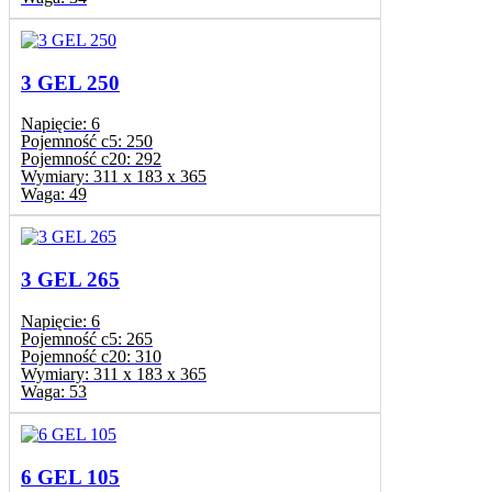
3 GEL 250
Napięcie:
6
Pojemność c5:
250
Pojemność c20:
292
Wymiary:
311 x 183 x 365
Waga:
49
3 GEL 265
Napięcie:
6
Pojemność c5:
265
Pojemność c20:
310
Wymiary:
311 x 183 x 365
Waga:
53
6 GEL 105