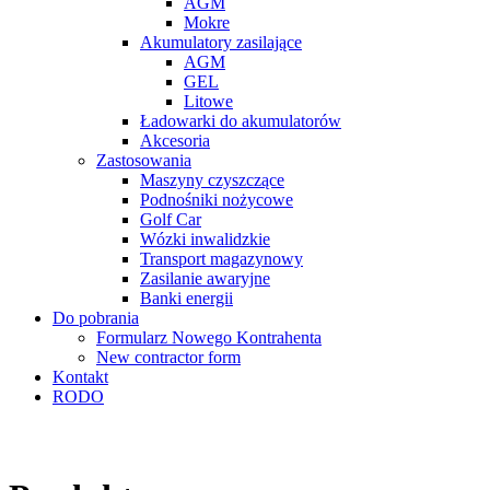
AGM
Mokre
Akumulatory zasilające
AGM
GEL
Litowe
Ładowarki do akumulatorów
Akcesoria
Zastosowania
Maszyny czyszczące
Podnośniki nożycowe
Golf Car
Wózki inwalidzkie
Transport magazynowy
Zasilanie awaryjne
Banki energii
Do pobrania
Formularz Nowego Kontrahenta
New contractor form
Kontakt
RODO