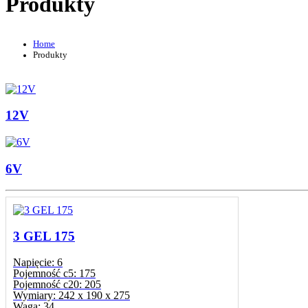
Produkty
Home
Produkty
12V
6V
3 GEL 175
Napięcie:
6
Pojemność c5:
175
Pojemność c20:
205
Wymiary:
242 x 190 x 275
Waga:
34