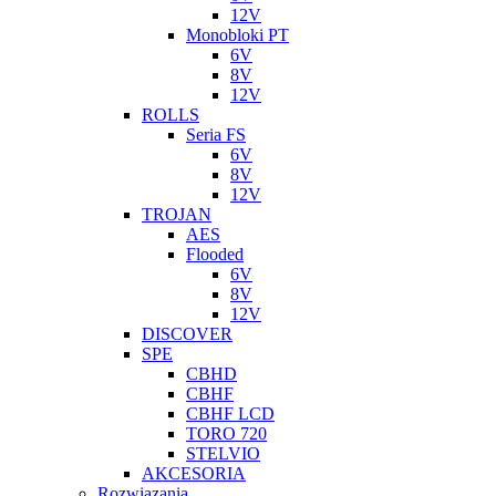
12V
Monobloki PT
6V
8V
12V
ROLLS
Seria FS
6V
8V
12V
TROJAN
AES
Flooded
6V
8V
12V
DISCOVER
SPE
CBHD
CBHF
CBHF LCD
TORO 720
STELVIO
AKCESORIA
Rozwiazania