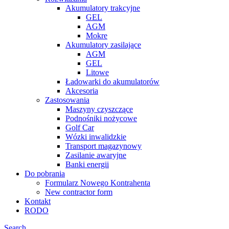
Akumulatory trakcyjne
GEL
AGM
Mokre
Akumulatory zasilające
AGM
GEL
Litowe
Ładowarki do akumulatorów
Akcesoria
Zastosowania
Maszyny czyszczące
Podnośniki nożycowe
Golf Car
Wózki inwalidzkie
Transport magazynowy
Zasilanie awaryjne
Banki energii
Do pobrania
Formularz Nowego Kontrahenta
New contractor form
Kontakt
RODO
Search