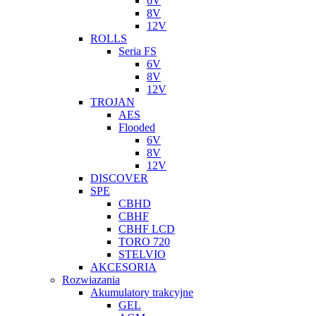
6V
8V
12V
ROLLS
Seria FS
6V
8V
12V
TROJAN
AES
Flooded
6V
8V
12V
DISCOVER
SPE
CBHD
CBHF
CBHF LCD
TORO 720
STELVIO
AKCESORIA
Rozwiazania
Akumulatory trakcyjne
GEL