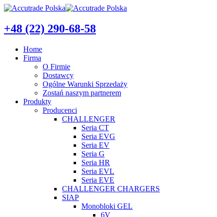
+48 (22) 290-68-58
Home
Firma
O Firmie
Dostawcy
Ogólne Warunki Sprzedaży
Zostań naszym partnerem
Produkty
Producenci
CHALLENGER
Seria CT
Seria EVG
Seria EV
Seria G
Seria HR
Seria EVL
Seria EVE
CHALLENGER CHARGERS
SIAP
Monobloki GEL
6V