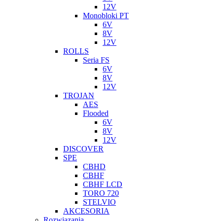
12V
Monobloki PT
6V
8V
12V
ROLLS
Seria FS
6V
8V
12V
TROJAN
AES
Flooded
6V
8V
12V
DISCOVER
SPE
CBHD
CBHF
CBHF LCD
TORO 720
STELVIO
AKCESORIA
Rozwiazania