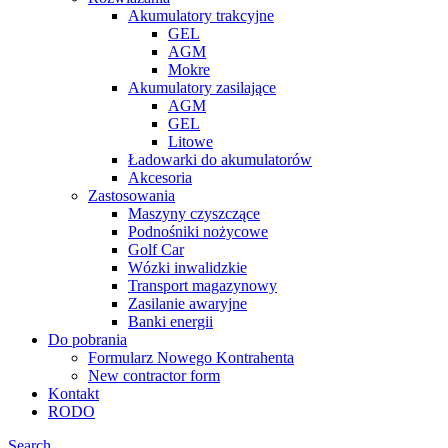
Akumulatory trakcyjne
GEL
AGM
Mokre
Akumulatory zasilające
AGM
GEL
Litowe
Ładowarki do akumulatorów
Akcesoria
Zastosowania
Maszyny czyszczące
Podnośniki nożycowe
Golf Car
Wózki inwalidzkie
Transport magazynowy
Zasilanie awaryjne
Banki energii
Do pobrania
Formularz Nowego Kontrahenta
New contractor form
Kontakt
RODO
Search