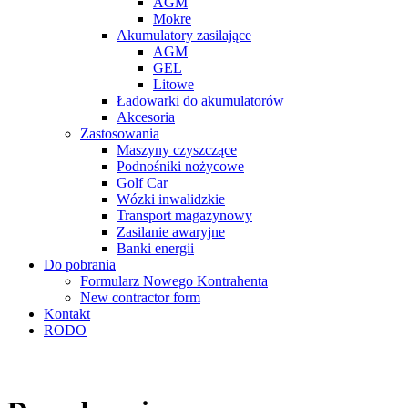
AGM
Mokre
Akumulatory zasilające
AGM
GEL
Litowe
Ładowarki do akumulatorów
Akcesoria
Zastosowania
Maszyny czyszczące
Podnośniki nożycowe
Golf Car
Wózki inwalidzkie
Transport magazynowy
Zasilanie awaryjne
Banki energii
Do pobrania
Formularz Nowego Kontrahenta
New contractor form
Kontakt
RODO