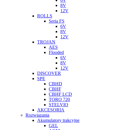
6V
8V
12V
ROLLS
Seria FS
6V
8V
12V
TROJAN
AES
Flooded
6V
8V
12V
DISCOVER
SPE
CBHD
CBHF
CBHF LCD
TORO 720
STELVIO
AKCESORIA
Rozwiazania
Akumulatory trakcyjne
GEL