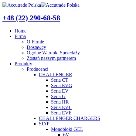
+48 (22) 290-68-58
Home
Firma
O Firmie
Dostawcy
Ogólne Warunki Sprzedaży
Zostań naszym partnerem
Produkty
Producenci
CHALLENGER
Seria CT
Seria EVG
Seria EV
Seria G
Seria HR
Seria EVL
Seria EVE
CHALLENGER CHARGERS
SIAP
Monobloki GEL
6V