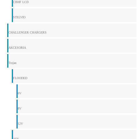
CBHF LCD
STELVIO
CHALLENGER CHARGERS
AKCESORIA
Trojan
FLOODED
6V
8V
12V
AES