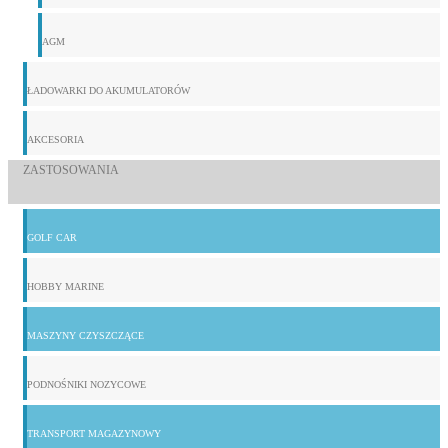
AGM
ŁADOWARKI DO AKUMULATORÓW
AKCESORIA
ZASTOSOWANIA
GOLF CAR
HOBBY MARINE
MASZYNY CZYSZCZĄCE
PODNOŚNIKI NOZYCOWE
TRANSPORT MAGAZYNOWY