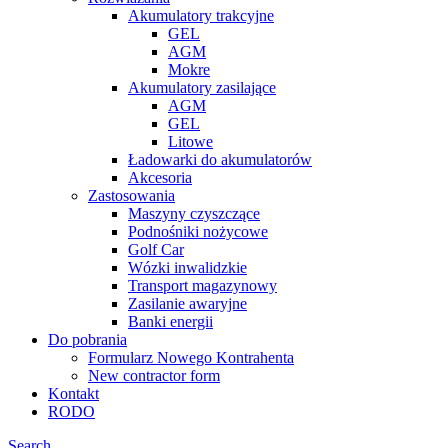
Akumulatory trakcyjne
GEL
AGM
Mokre
Akumulatory zasilające
AGM
GEL
Litowe
Ładowarki do akumulatorów
Akcesoria
Zastosowania
Maszyny czyszczące
Podnośniki nożycowe
Golf Car
Wózki inwalidzkie
Transport magazynowy
Zasilanie awaryjne
Banki energii
Do pobrania
Formularz Nowego Kontrahenta
New contractor form
Kontakt
RODO
Search