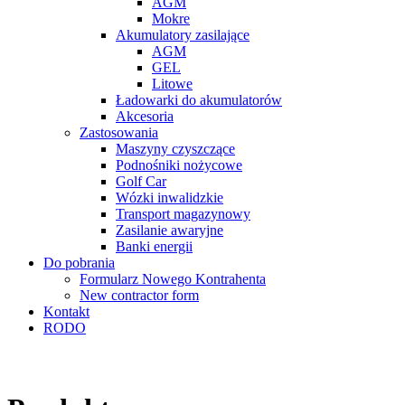
AGM
Mokre
Akumulatory zasilające
AGM
GEL
Litowe
Ładowarki do akumulatorów
Akcesoria
Zastosowania
Maszyny czyszczące
Podnośniki nożycowe
Golf Car
Wózki inwalidzkie
Transport magazynowy
Zasilanie awaryjne
Banki energii
Do pobrania
Formularz Nowego Kontrahenta
New contractor form
Kontakt
RODO