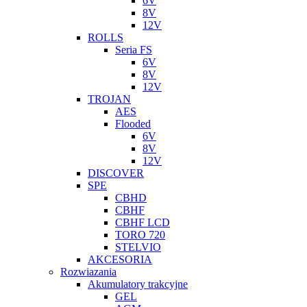
6V
8V
12V
ROLLS
Seria FS
6V
8V
12V
TROJAN
AES
Flooded
6V
8V
12V
DISCOVER
SPE
CBHD
CBHF
CBHF LCD
TORO 720
STELVIO
AKCESORIA
Rozwiazania
Akumulatory trakcyjne
GEL