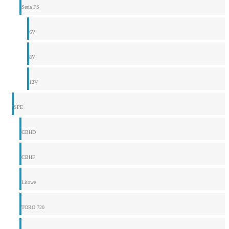
Seria FS
6V
8V
12V
SPE
CBHD
CBHF
Litowe
TORO 720