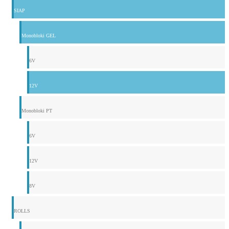
SIAP
Monobloki GEL
6V
12V
Monobloki PT
6V
12V
8V
ROLLS