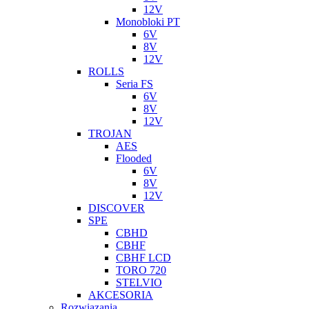
12V
Monobloki PT
6V
8V
12V
ROLLS
Seria FS
6V
8V
12V
TROJAN
AES
Flooded
6V
8V
12V
DISCOVER
SPE
CBHD
CBHF
CBHF LCD
TORO 720
STELVIO
AKCESORIA
Rozwiazania