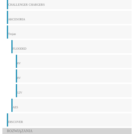
CHALLENGER CHARGERS
AKCESORIA
Trojan
FLOODED
6V
8V
12V
AES
DISCOVER
ROZWIĄZANIA