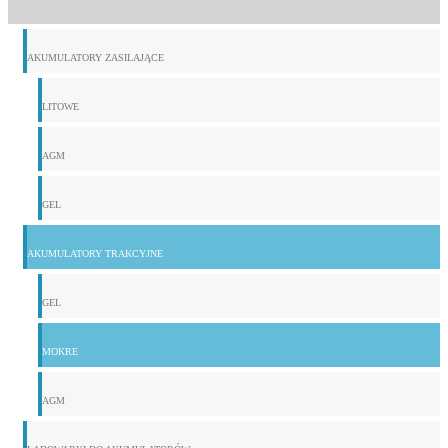
AKUMULATORY ZASILAJĄCE
LITOWE
AGM
GEL
AKUMULATORY TRAKCYJNE
GEL
MOKRE
AGM