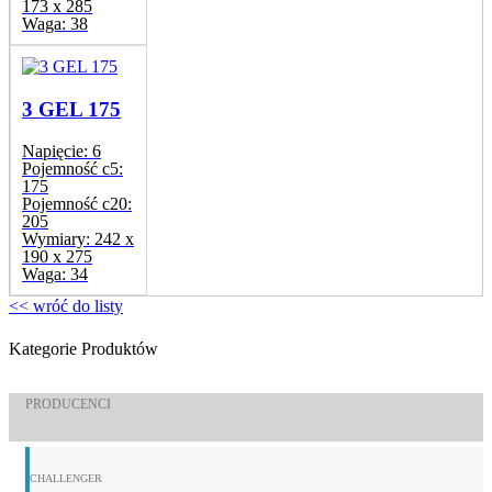
173 x 285
Waga:
38
3 GEL 175
Napięcie:
6
Pojemność c5:
175
Pojemność c20:
205
Wymiary:
242 x
190 x 275
Waga:
34
<< wróć do listy
Kategorie Produktów
PRODUCENCI
CHALLENGER