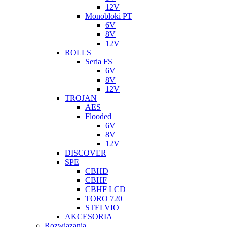
12V
Monobloki PT
6V
8V
12V
ROLLS
Seria FS
6V
8V
12V
TROJAN
AES
Flooded
6V
8V
12V
DISCOVER
SPE
CBHD
CBHF
CBHF LCD
TORO 720
STELVIO
AKCESORIA
Rozwiazania