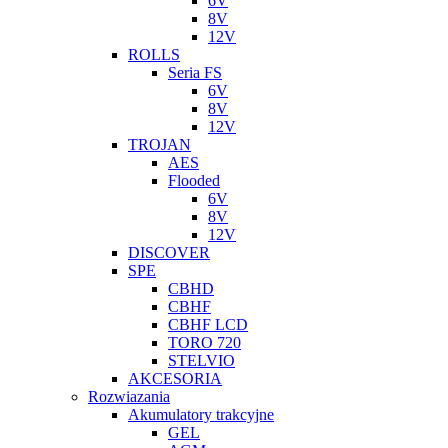
6V
8V
12V
ROLLS
Seria FS
6V
8V
12V
TROJAN
AES
Flooded
6V
8V
12V
DISCOVER
SPE
CBHD
CBHF
CBHF LCD
TORO 720
STELVIO
AKCESORIA
Rozwiazania
Akumulatory trakcyjne
GEL