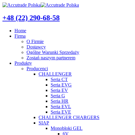
+48 (22) 290-68-58
Home
Firma
O Firmie
Dostawcy
Ogólne Warunki Sprzedaży
Zostań naszym partnerem
Produkty
Producenci
CHALLENGER
Seria CT
Seria EVG
Seria EV
Seria G
Seria HR
Seria EVL
Seria EVE
CHALLENGER CHARGERS
SIAP
Monobloki GEL
6V