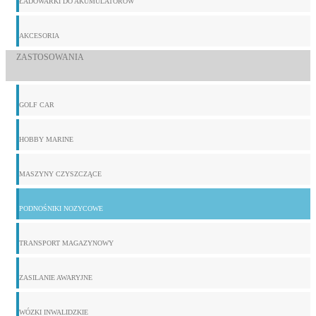
ŁADOWARKI DO AKUMULATORÓW
AKCESORIA
ZASTOSOWANIA
GOLF CAR
HOBBY MARINE
MASZYNY CZYSZCZĄCE
PODNOŚNIKI NOZYCOWE
TRANSPORT MAGAZYNOWY
ZASILANIE AWARYJNE
WÓZKI INWALIDZKIE