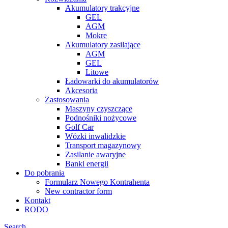
Akumulatory trakcyjne
GEL
AGM
Mokre
Akumulatory zasilające
AGM
GEL
Litowe
Ładowarki do akumulatorów
Akcesoria
Zastosowania
Maszyny czyszczące
Podnośniki nożycowe
Golf Car
Wózki inwalidzkie
Transport magazynowy
Zasilanie awaryjne
Banki energii
Do pobrania
Formularz Nowego Kontrahenta
New contractor form
Kontakt
RODO
Search