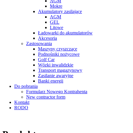
AGM
Mokre
Akumulatory zasilające
AGM
GEL
Litowe
Ładowarki do akumulatorów
Akcesoria
Zastosowania
Maszyny czyszczące
Podnośniki nożycowe
Golf Car
Wózki inwalidzkie
Transport magazynowy
Zasilanie awaryjne
Banki energii
Do pobrania
Formularz Nowego Kontrahenta
New contractor form
Kontakt
RODO