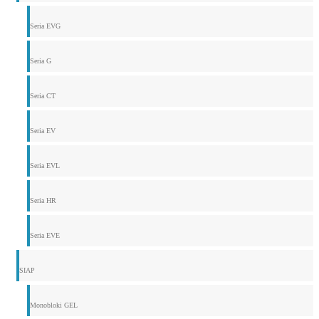
Seria EVG
Seria G
Seria CT
Seria EV
Seria EVL
Seria HR
Seria EVE
SIAP
Monobloki GEL