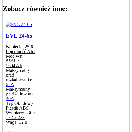
Zobacz również inne:
EVL 24-65
Napięcie:
25,6
Pojemność Ah /
Moc Wh::
65Ah /
1664Wh
Maksymalny
prąd
rozładowania:
65A
Maksymalny
prąd ładowania:
30A
Typ Obudowy:
Plastik ABS
Wymiary:
330 x
172 x 233
Waga:
12,8