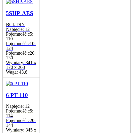
5SHP-AES
BCI:
DIN
Napięcie:
12
Pojemność c5:
110
Pojemność c10:
124
Pojemność c20:
130
Wymiary:
341 x
170 x 263
Waga:
43,6
6 PT 110
Napięcie:
12
Pojemność c5:
114
Pojemność c20:
144
Wymiary:
345 x