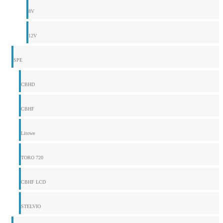
8V
12V
SPE
CBHD
CBHF
Litowe
TORO 720
CBHF LCD
STELVIO