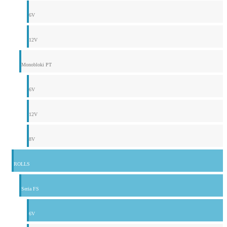
6V
12V
Monobloki PT
6V
12V
8V
ROLLS
Seria FS
6V