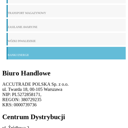
TRANSPORT MAGAZYNOWY
ZASILANIE AWARYJNE
WÓZKI INWALIDZKIE
BANKI ENERGII
Biuro Handlowe
ACCUTRADE POLSKA Sp. z o.o.
ul. Twarda 18, 00-105 Warszawa
NIP: PL5272858171,
REGON: 380729235
KRS: 0000739736
Centrum Dystrybucji
ul. Źródłowa 2