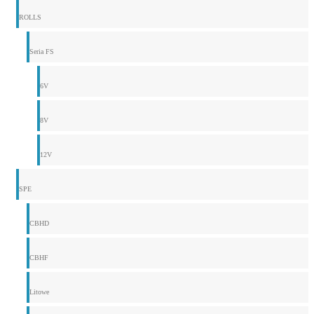
ROLLS
Seria FS
6V
8V
12V
SPE
CBHD
CBHF
Litowe