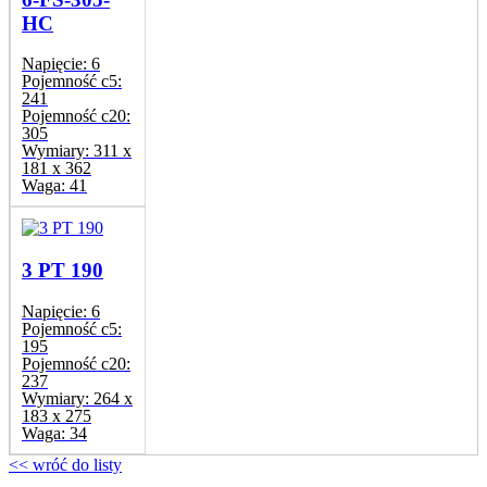
HC
Napięcie:
6
Pojemność c5:
241
Pojemność c20:
305
Wymiary:
311 x
181 x 362
Waga:
41
3 PT 190
Napięcie:
6
Pojemność c5:
195
Pojemność c20:
237
Wymiary:
264 x
183 x 275
Waga:
34
<< wróć do listy