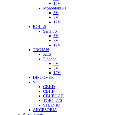
12V
Monobloki PT
6V
8V
12V
ROLLS
Seria FS
6V
8V
12V
TROJAN
AES
Flooded
6V
8V
12V
DISCOVER
SPE
CBHD
CBHF
CBHF LCD
TORO 720
STELVIO
AKCESORIA
Rozwiazania