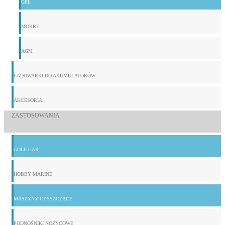
GEL
MOKRE
AGM
ŁADOWARKI DO AKUMULATORÓW
AKCESORIA
ZASTOSOWANIA
GOLF CAR
HOBBY MARINE
MASZYNY CZYSZCZĄCE
PODNOŚNIKI NOZYCOWE