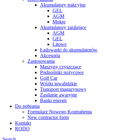
Akumulatory trakcyjne
GEL
AGM
Mokre
Akumulatory zasilające
AGM
GEL
Litowe
Ładowarki do akumulatorów
Akcesoria
Zastosowania
Maszyny czyszczące
Podnośniki nożycowe
Golf Car
Wózki inwalidzkie
Transport magazynowy
Zasilanie awaryjne
Banki energii
Do pobrania
Formularz Nowego Kontrahenta
New contractor form
Kontakt
RODO
Search