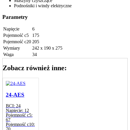
Maszyny czyszczące
Podnośniki i windy elektryczne
Parametry
Napięcie
6
Pojemność c5
175
Pojemność c20
205
Wymiary
242 x 190 x 275
Waga
34
Zobacz również inne:
24-AES
BCI:
24
Napięcie:
12
Pojemność c5:
67
Pojemność c10:
70