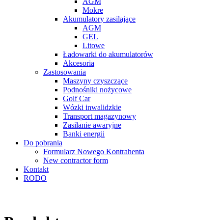
AGM
Mokre
Akumulatory zasilające
AGM
GEL
Litowe
Ładowarki do akumulatorów
Akcesoria
Zastosowania
Maszyny czyszczące
Podnośniki nożycowe
Golf Car
Wózki inwalidzkie
Transport magazynowy
Zasilanie awaryjne
Banki energii
Do pobrania
Formularz Nowego Kontrahenta
New contractor form
Kontakt
RODO