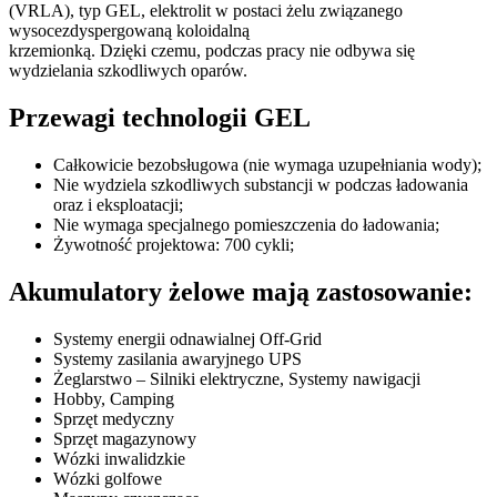
(VRLA), typ GEL, elektrolit w postaci
ż
elu zwi
ą
zanego
wysocezdyspergowan
ą
koloidaln
ą
krzemionk
ą
.
Dzi
ę
ki czemu,
podczas pracy nie odbywa si
ę
wydzielania szkodliwych oparów.
Przewagi technologii GEL
Całkowicie bezobsługowa (nie wymaga uzupełniania wody);
Nie wydziela szkodliwych substancji w podczas ładowania
oraz i eksploatacji;
Nie wymaga specjalnego pomieszczenia do ładowania;
Żywotność projektowa: 700 cykli;
Akumulatory żelowe mają zastosowanie:
Systemy energii odnawialnej Off-Grid
Systemy zasilania awaryjnego UPS
Żeglarstwo – Silniki elektryczne, Systemy nawigacji
Hobby, Camping
Sprzęt medyczny
Sprzęt magazynowy
Wózki inwalidzkie
Wózki golfowe