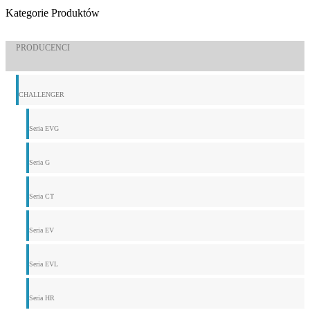
Kategorie Produktów
PRODUCENCI
CHALLENGER
Seria EVG
Seria G
Seria CT
Seria EV
Seria EVL
Seria HR