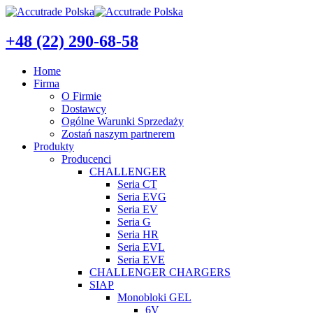
+48 (22) 290-68-58
Home
Firma
O Firmie
Dostawcy
Ogólne Warunki Sprzedaży
Zostań naszym partnerem
Produkty
Producenci
CHALLENGER
Seria CT
Seria EVG
Seria EV
Seria G
Seria HR
Seria EVL
Seria EVE
CHALLENGER CHARGERS
SIAP
Monobloki GEL
6V