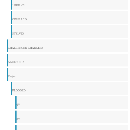
TORO 720
CBHF LCD
STELVIO
CHALLENGER CHARGERS
AKCESORIA
Trojan
FLOODED
6V
8V