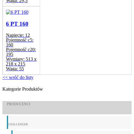
Waga:
29,5
6 PT 160
Napięcie:
12
Pojemność c5:
160
Pojemność c20:
195
Wymiary:
513 x
218 x 215
Waga:
55
<< wróć do listy
Kategorie Produktów
PRODUCENCI
CHALLENGER