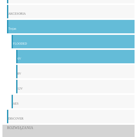
AKCESORIA
Trojan
FLOODED
6V
8V
12V
AES
DISCOVER
ROZWIĄZANIA