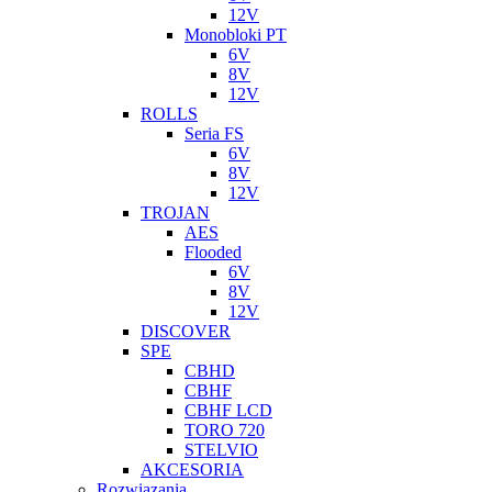
12V
Monobloki PT
6V
8V
12V
ROLLS
Seria FS
6V
8V
12V
TROJAN
AES
Flooded
6V
8V
12V
DISCOVER
SPE
CBHD
CBHF
CBHF LCD
TORO 720
STELVIO
AKCESORIA
Rozwiazania