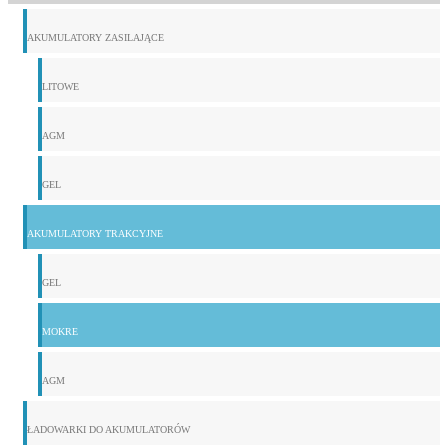
AKUMULATORY ZASILAJĄCE
LITOWE
AGM
GEL
AKUMULATORY TRAKCYJNE
GEL
MOKRE
AGM
ŁADOWARKI DO AKUMULATORÓW