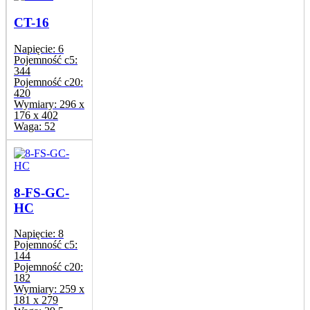
CT-16
Napięcie:
6
Pojemność c5:
344
Pojemność c20:
420
Wymiary:
296 x
176 x 402
Waga:
52
8-FS-GC-
HC
Napięcie:
8
Pojemność c5:
144
Pojemność c20:
182
Wymiary:
259 x
181 x 279