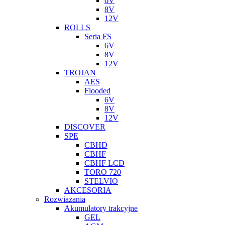
6V
8V
12V
ROLLS
Seria FS
6V
8V
12V
TROJAN
AES
Flooded
6V
8V
12V
DISCOVER
SPE
CBHD
CBHF
CBHF LCD
TORO 720
STELVIO
AKCESORIA
Rozwiazania
Akumulatory trakcyjne
GEL