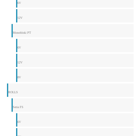
6V
12V
Monobloki PT
6V
12V
8V
ROLLS
Seria FS
6V