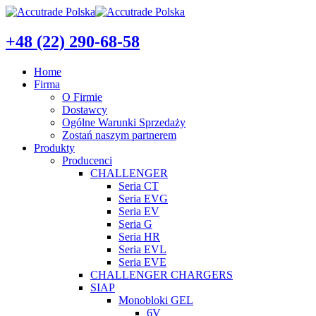
+48 (22) 290-68-58
Home
Firma
O Firmie
Dostawcy
Ogólne Warunki Sprzedaży
Zostań naszym partnerem
Produkty
Producenci
CHALLENGER
Seria CT
Seria EVG
Seria EV
Seria G
Seria HR
Seria EVL
Seria EVE
CHALLENGER CHARGERS
SIAP
Monobloki GEL
6V