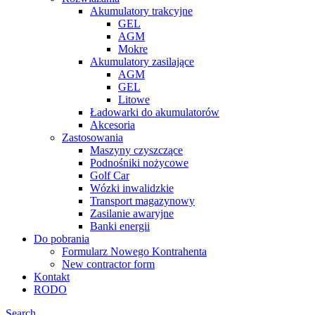
Akumulatory trakcyjne
GEL
AGM
Mokre
Akumulatory zasilające
AGM
GEL
Litowe
Ładowarki do akumulatorów
Akcesoria
Zastosowania
Maszyny czyszczące
Podnośniki nożycowe
Golf Car
Wózki inwalidzkie
Transport magazynowy
Zasilanie awaryjne
Banki energii
Do pobrania
Formularz Nowego Kontrahenta
New contractor form
Kontakt
RODO
Search