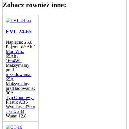
Zobacz również inne:
EVL 24-65
Napięcie:
25,6
Pojemność Ah /
Moc Wh::
65Ah /
1664Wh
Maksymalny
prąd
rozładowania:
65A
Maksymalny
prąd ładowania:
30A
Typ Obudowy:
Plastik ABS
Wymiary:
330 x
172 x 233
Waga:
12,8