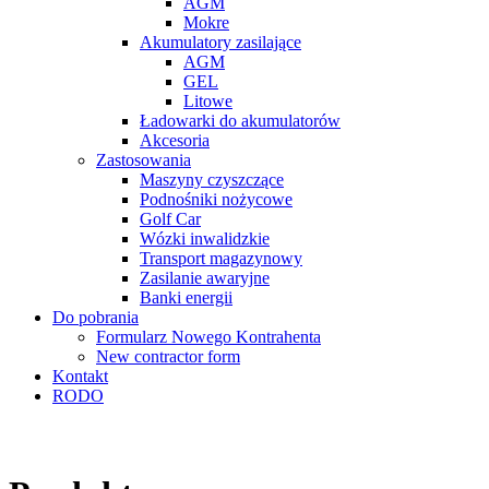
AGM
Mokre
Akumulatory zasilające
AGM
GEL
Litowe
Ładowarki do akumulatorów
Akcesoria
Zastosowania
Maszyny czyszczące
Podnośniki nożycowe
Golf Car
Wózki inwalidzkie
Transport magazynowy
Zasilanie awaryjne
Banki energii
Do pobrania
Formularz Nowego Kontrahenta
New contractor form
Kontakt
RODO