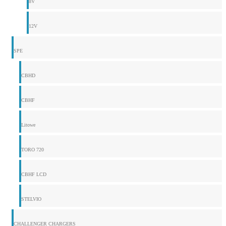
8V
12V
SPE
CBHD
CBHF
Litowe
TORO 720
CBHF LCD
STELVIO
CHALLENGER CHARGERS