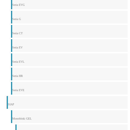
Seria EVG
Seria G
Seria CT
Seria EV
Seria EVL
Seria HR
Seria EVE
SIAP
Monobloki GEL