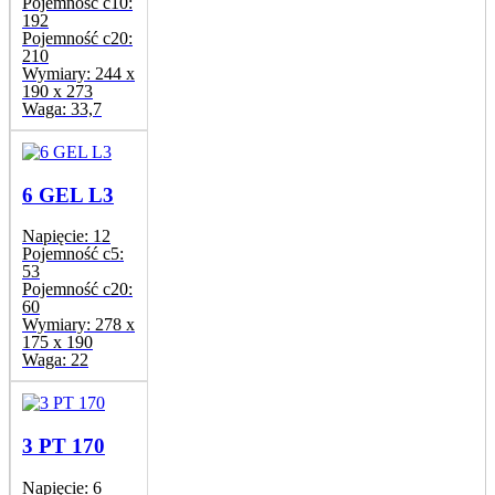
Pojemność c10:
192
Pojemność c20:
210
Wymiary:
244 x
190 x 273
Waga:
33,7
6 GEL L3
Napięcie:
12
Pojemność c5:
53
Pojemność c20:
60
Wymiary:
278 x
175 x 190
Waga:
22
3 PT 170
Napięcie:
6