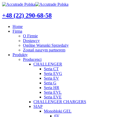
+48 (22) 290-68-58
Home
Firma
O Firmie
Dostawcy
Ogólne Warunki Sprzedaży
Zostań naszym partnerem
Produkty
Producenci
CHALLENGER
Seria CT
Seria EVG
Seria EV
Seria G
Seria HR
Seria EVL
Seria EVE
CHALLENGER CHARGERS
SIAP
Monobloki GEL
6V