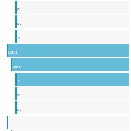
6V
12V
8V
ROLLS
Seria FS
6V
8V
12V
SPE