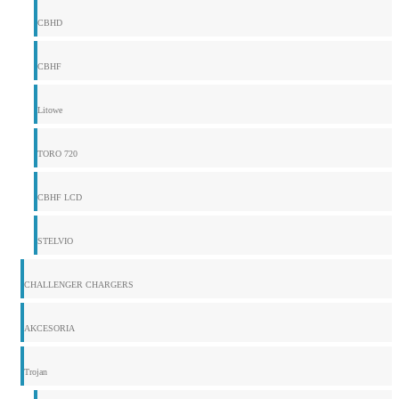
CBHD
CBHF
Litowe
TORO 720
CBHF LCD
STELVIO
CHALLENGER CHARGERS
AKCESORIA
Trojan