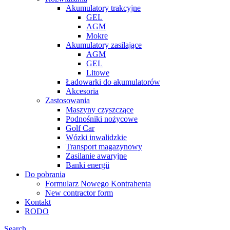
Akumulatory trakcyjne
GEL
AGM
Mokre
Akumulatory zasilające
AGM
GEL
Litowe
Ładowarki do akumulatorów
Akcesoria
Zastosowania
Maszyny czyszczące
Podnośniki nożycowe
Golf Car
Wózki inwalidzkie
Transport magazynowy
Zasilanie awaryjne
Banki energii
Do pobrania
Formularz Nowego Kontrahenta
New contractor form
Kontakt
RODO
Search