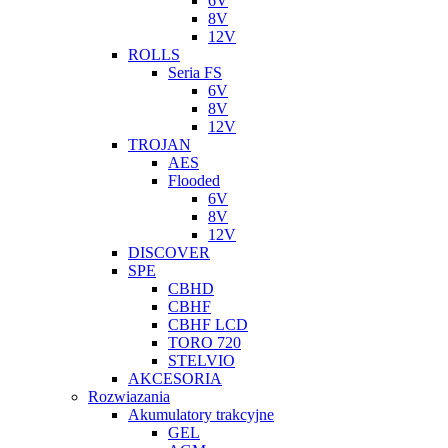
6V
8V
12V
ROLLS
Seria FS
6V
8V
12V
TROJAN
AES
Flooded
6V
8V
12V
DISCOVER
SPE
CBHD
CBHF
CBHF LCD
TORO 720
STELVIO
AKCESORIA
Rozwiazania
Akumulatory trakcyjne
GEL