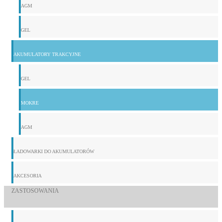
AGM
GEL
AKUMULATORY TRAKCYJNE
GEL
MOKRE
AGM
ŁADOWARKI DO AKUMULATORÓW
AKCESORIA
ZASTOSOWANIA