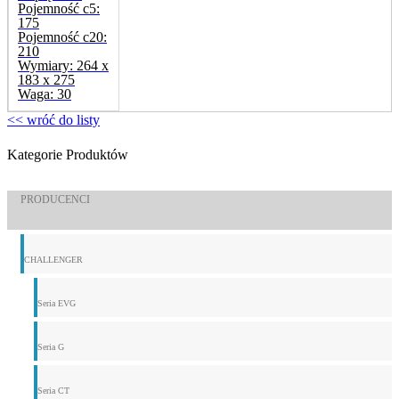
Pojemność c5:
175
Pojemność c20:
210
Wymiary:
264 x
183 x 275
Waga:
30
<< wróć do listy
Kategorie Produktów
PRODUCENCI
CHALLENGER
Seria EVG
Seria G
Seria CT