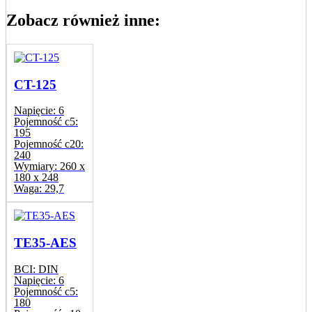
Zobacz również inne:
CT-125
Napięcie:
6
Pojemność c5:
195
Pojemność c20:
240
Wymiary:
260 x
180 x 248
Waga:
29,7
TE35-AES
BCI:
DIN
Napięcie:
6
Pojemność c5:
180