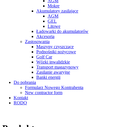
AGM
Mokre
Akumulatory zasilające
AGM
GEL
Litowe
Ładowarki do akumulatorów
Akcesoria
Zastosowania
Maszyny czyszczące
Podnośniki nożycowe
Golf Car
Wózki inwalidzkie
Transport magazynowy
Zasilanie awaryjne
Banki energii
Do pobrania
Formularz Nowego Kontrahenta
New contractor form
Kontakt
RODO