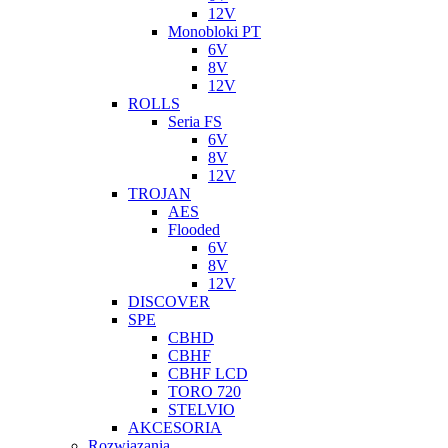
12V
Monobloki PT
6V
8V
12V
ROLLS
Seria FS
6V
8V
12V
TROJAN
AES
Flooded
6V
8V
12V
DISCOVER
SPE
CBHD
CBHF
CBHF LCD
TORO 720
STELVIO
AKCESORIA
Rozwiazania