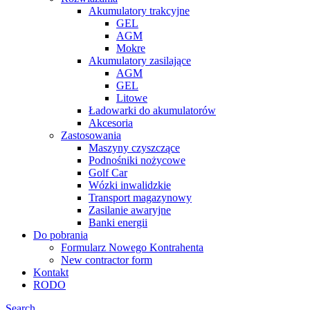
Akumulatory trakcyjne
GEL
AGM
Mokre
Akumulatory zasilające
AGM
GEL
Litowe
Ładowarki do akumulatorów
Akcesoria
Zastosowania
Maszyny czyszczące
Podnośniki nożycowe
Golf Car
Wózki inwalidzkie
Transport magazynowy
Zasilanie awaryjne
Banki energii
Do pobrania
Formularz Nowego Kontrahenta
New contractor form
Kontakt
RODO
Search