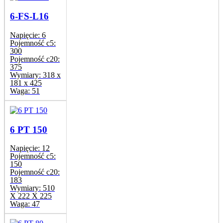
6-FS-L16
Napięcie:
6
Pojemność c5:
300
Pojemność c20:
375
Wymiary:
318 x
181 x 425
Waga:
51
6 PT 150
Napięcie:
12
Pojemność c5:
150
Pojemność c20:
183
Wymiary:
510
X 222 X 225
Waga:
47