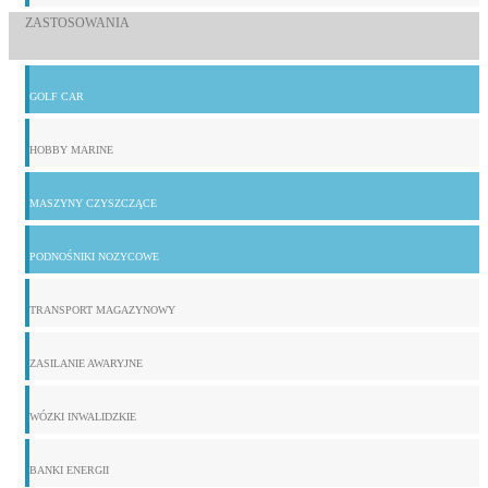
ZASTOSOWANIA
GOLF CAR
HOBBY MARINE
MASZYNY CZYSZCZĄCE
PODNOŚNIKI NOZYCOWE
TRANSPORT MAGAZYNOWY
ZASILANIE AWARYJNE
WÓZKI INWALIDZKIE
BANKI ENERGII