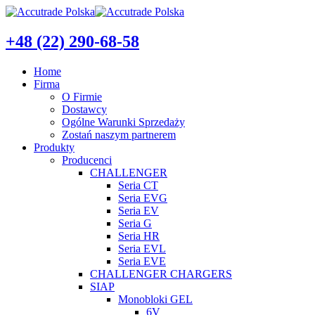
+48 (22) 290-68-58
Home
Firma
O Firmie
Dostawcy
Ogólne Warunki Sprzedaży
Zostań naszym partnerem
Produkty
Producenci
CHALLENGER
Seria CT
Seria EVG
Seria EV
Seria G
Seria HR
Seria EVL
Seria EVE
CHALLENGER CHARGERS
SIAP
Monobloki GEL
6V