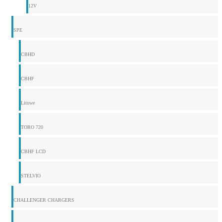
12V
SPE
CBHD
CBHF
Litowe
TORO 720
CBHF LCD
STELVIO
CHALLENGER CHARGERS