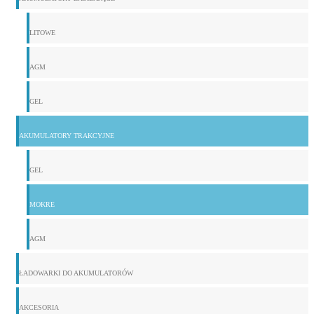
LITOWE
AGM
GEL
AKUMULATORY TRAKCYJNE
GEL
MOKRE
AGM
ŁADOWARKI DO AKUMULATORÓW
AKCESORIA