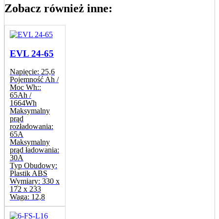
Zobacz również inne:
EVL 24-65
Napięcie:
25,6
Pojemność Ah /
Moc Wh::
65Ah /
1664Wh
Maksymalny
prąd
rozładowania:
65A
Maksymalny
prąd ładowania:
30A
Typ Obudowy:
Plastik ABS
Wymiary:
330 x
172 x 233
Waga:
12,8