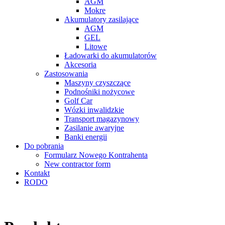
AGM
Mokre
Akumulatory zasilające
AGM
GEL
Litowe
Ładowarki do akumulatorów
Akcesoria
Zastosowania
Maszyny czyszczące
Podnośniki nożycowe
Golf Car
Wózki inwalidzkie
Transport magazynowy
Zasilanie awaryjne
Banki energii
Do pobrania
Formularz Nowego Kontrahenta
New contractor form
Kontakt
RODO