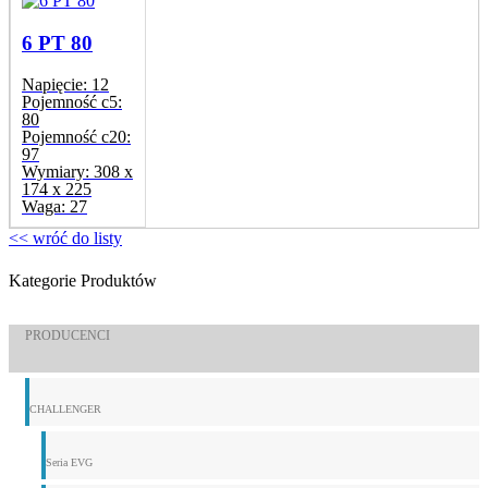
6 PT 80
Napięcie:
12
Pojemność c5:
80
Pojemność c20:
97
Wymiary:
308 x
174 x 225
Waga:
27
<< wróć do listy
Kategorie Produktów
PRODUCENCI
CHALLENGER
Seria EVG