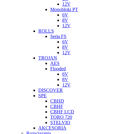
12V
Monobloki PT
6V
8V
12V
ROLLS
Seria FS
6V
8V
12V
TROJAN
AES
Flooded
6V
8V
12V
DISCOVER
SPE
CBHD
CBHF
CBHF LCD
TORO 720
STELVIO
AKCESORIA
Rozwiazania