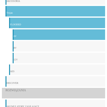
AKCESORIA
Trojan
FLOODED
6V
8V
12V
AES
DISCOVER
ROZWIĄZANIA
AKUMULATORY ZASILAJĄCE