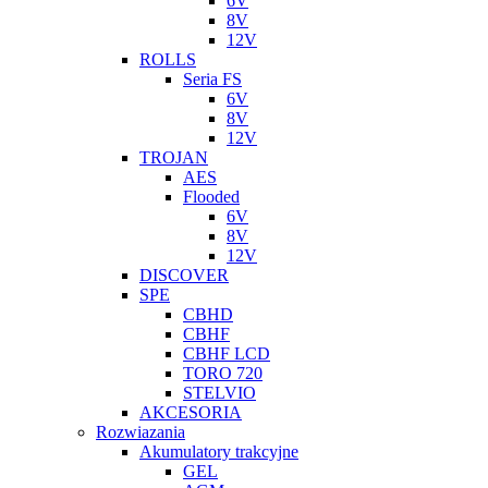
6V
8V
12V
ROLLS
Seria FS
6V
8V
12V
TROJAN
AES
Flooded
6V
8V
12V
DISCOVER
SPE
CBHD
CBHF
CBHF LCD
TORO 720
STELVIO
AKCESORIA
Rozwiazania
Akumulatory trakcyjne
GEL