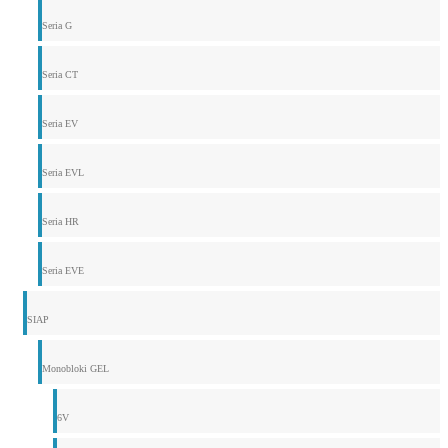
Seria G
Seria CT
Seria EV
Seria EVL
Seria HR
Seria EVE
SIAP
Monobloki GEL
6V