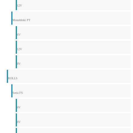
12V
Monobloki PT
6V
12V
8V
ROLLS
Seria FS
6V
8V