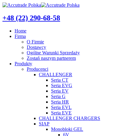
+48 (22) 290-68-58
Home
Firma
O Firmie
Dostawcy
Ogólne Warunki Sprzedaży
Zostań naszym partnerem
Produkty
Producenci
CHALLENGER
Seria CT
Seria EVG
Seria EV
Seria G
Seria HR
Seria EVL
Seria EVE
CHALLENGER CHARGERS
SIAP
Monobloki GEL
6V