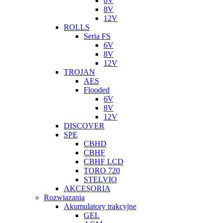
6V
8V
12V
ROLLS
Seria FS
6V
8V
12V
TROJAN
AES
Flooded
6V
8V
12V
DISCOVER
SPE
CBHD
CBHF
CBHF LCD
TORO 720
STELVIO
AKCESORIA
Rozwiazania
Akumulatory trakcyjne
GEL