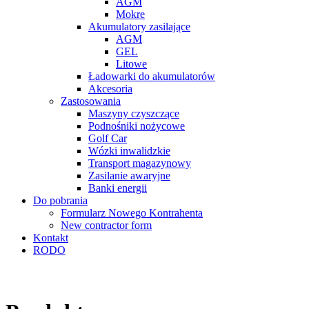
AGM
Mokre
Akumulatory zasilające
AGM
GEL
Litowe
Ładowarki do akumulatorów
Akcesoria
Zastosowania
Maszyny czyszczące
Podnośniki nożycowe
Golf Car
Wózki inwalidzkie
Transport magazynowy
Zasilanie awaryjne
Banki energii
Do pobrania
Formularz Nowego Kontrahenta
New contractor form
Kontakt
RODO