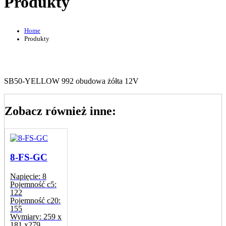
Produkty
Home
Produkty
SB50-YELLOW 992 obudowa żółta 12V
Zobacz również inne:
8-FS-GC
Napięcie:
8
Pojemność c5:
122
Pojemność c20:
155
Wymiary:
259 x
181 x279