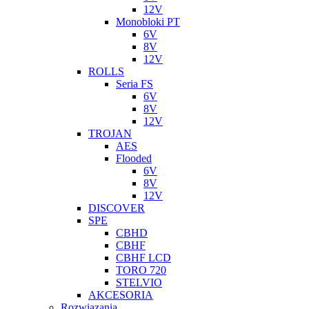
12V
Monobloki PT
6V
8V
12V
ROLLS
Seria FS
6V
8V
12V
TROJAN
AES
Flooded
6V
8V
12V
DISCOVER
SPE
CBHD
CBHF
CBHF LCD
TORO 720
STELVIO
AKCESORIA
Rozwiazania