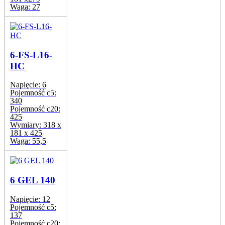
Waga:
27
6-FS-L16-
HC
Napięcie:
6
Pojemność c5:
340
Pojemność c20:
425
Wymiary:
318 x
181 x 425
Waga:
55,5
6 GEL 140
Napięcie:
12
Pojemność c5:
137
Pojemność c20: