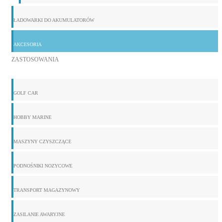
ŁADOWARKI DO AKUMULATORÓW
AKCESORIA
ZASTOSOWANIA
GOLF CAR
HOBBY MARINE
MASZYNY CZYSZCZĄCE
PODNOŚNIKI NOZYCOWE
TRANSPORT MAGAZYNOWY
ZASILANIE AWARYJNE