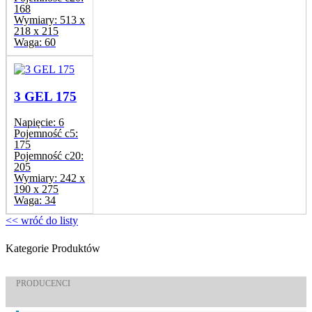
168
Wymiary:
513 x
218 x 215
Waga:
60
3 GEL 175
Napięcie:
6
Pojemność c5:
175
Pojemność c20:
205
Wymiary:
242 x
190 x 275
Waga:
34
<< wróć do listy
Kategorie Produktów
PRODUCENCI