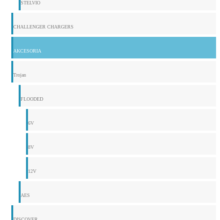
STELVIO
CHALLENGER CHARGERS
AKCESORIA
Trojan
FLOODED
6V
8V
12V
AES
DISCOVER