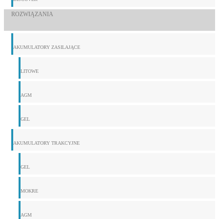
ROZWIĄZANIA
AKUMULATORY ZASILAJĄCE
LITOWE
AGM
GEL
AKUMULATORY TRAKCYJNE
GEL
MOKRE
AGM