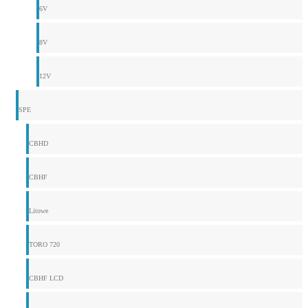
6V
8V
12V
SPE
CBHD
CBHF
Litowe
TORO 720
CBHF LCD