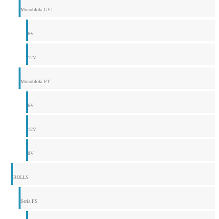
Monobloki GEL
6V
12V
Monobloki PT
6V
12V
8V
ROLLS
Seria FS