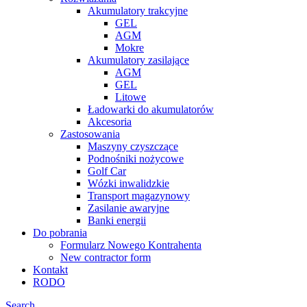
Akumulatory trakcyjne
GEL
AGM
Mokre
Akumulatory zasilające
AGM
GEL
Litowe
Ładowarki do akumulatorów
Akcesoria
Zastosowania
Maszyny czyszczące
Podnośniki nożycowe
Golf Car
Wózki inwalidzkie
Transport magazynowy
Zasilanie awaryjne
Banki energii
Do pobrania
Formularz Nowego Kontrahenta
New contractor form
Kontakt
RODO
Search