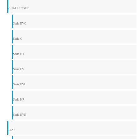
CHALLENGER
Seria EVG
Seria G
Seria CT
Seria EV
Seria EVL
Seria HR
Seria EVE
SIAP