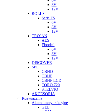
6V
8V
12V
ROLLS
Seria FS
6V
8V
12V
TROJAN
AES
Flooded
6V
8V
12V
DISCOVER
SPE
CBHD
CBHF
CBHF LCD
TORO 720
STELVIO
AKCESORIA
Rozwiazania
Akumulatory trakcyjne
GEL