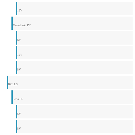
12V
Monobloki PT
6V
12V
8V
ROLLS
Seria FS
6V
8V