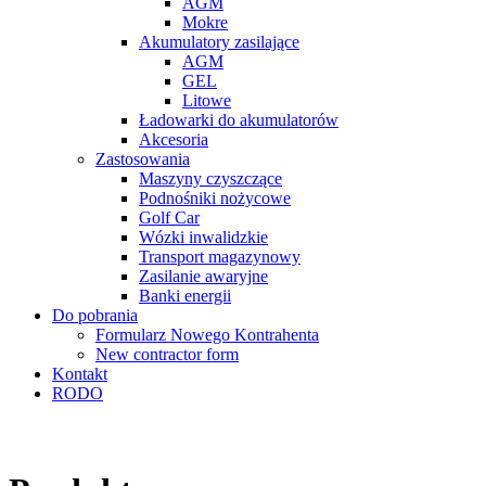
AGM
Mokre
Akumulatory zasilające
AGM
GEL
Litowe
Ładowarki do akumulatorów
Akcesoria
Zastosowania
Maszyny czyszczące
Podnośniki nożycowe
Golf Car
Wózki inwalidzkie
Transport magazynowy
Zasilanie awaryjne
Banki energii
Do pobrania
Formularz Nowego Kontrahenta
New contractor form
Kontakt
RODO