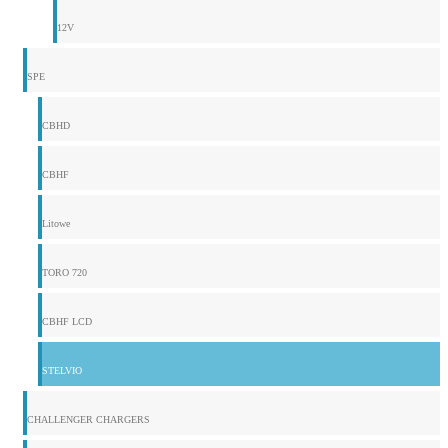
12V
SPE
CBHD
CBHF
Litowe
TORO 720
CBHF LCD
STELVIO
CHALLENGER CHARGERS