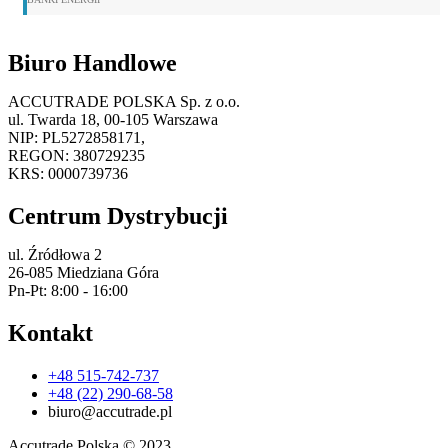
Biuro Handlowe
ACCUTRADE POLSKA Sp. z o.o.
ul. Twarda 18, 00-105 Warszawa
NIP: PL5272858171,
REGON: 380729235
KRS: 0000739736
Centrum Dystrybucji
ul. Źródłowa 2
26-085 Miedziana Góra
Pn-Pt: 8:00 - 16:00
Kontakt
+48 515-742-737
+48 (22) 290-68-58
biuro@accutrade.pl
Accutrade Polska © 2023