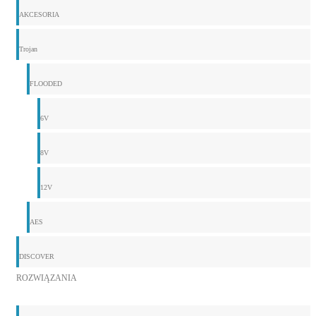
AKCESORIA
Trojan
FLOODED
6V
8V
12V
AES
DISCOVER
ROZWIĄZANIA