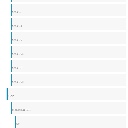
Seria G
Seria CT
Seria EV
Seria EVL
Seria HR
Seria EVE
SIAP
Monobloki GEL
6V