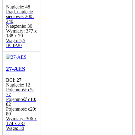
Napięcie:
48
Prąd, napięcie
sieciowe:
200-
240
Natężenie:
30
Wymiary:
377 x
188 x 79
Waga:
5,5
IP:
IP20
27-AES
BCI:
27
Napięcie:
12
Pojemność c5:
77
Pojemność c10:
82
Pojemność c20:
89
Wymiary:
306 x
174 x 237
Waga:
30