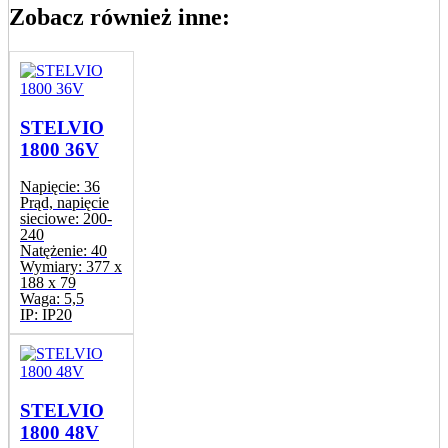
Zobacz również inne:
STELVIO
1800 36V
Napięcie:
36
Prąd, napięcie
sieciowe:
200-
240
Natężenie:
40
Wymiary:
377 x
188 x 79
Waga:
5,5
IP:
IP20
STELVIO
1800 48V