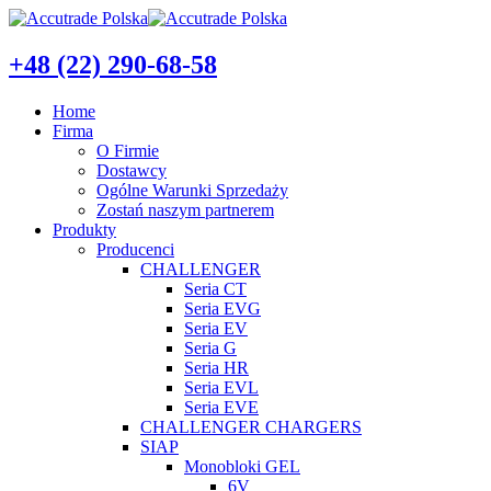
+48 (22) 290-68-58
Home
Firma
O Firmie
Dostawcy
Ogólne Warunki Sprzedaży
Zostań naszym partnerem
Produkty
Producenci
CHALLENGER
Seria CT
Seria EVG
Seria EV
Seria G
Seria HR
Seria EVL
Seria EVE
CHALLENGER CHARGERS
SIAP
Monobloki GEL
6V