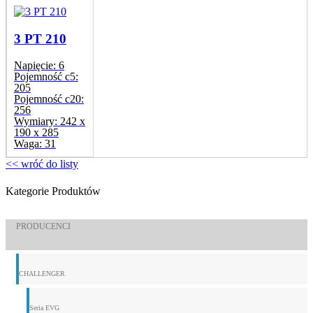
3 PT 210
Napięcie:
6
Pojemność c5:
205
Pojemność c20:
256
Wymiary:
242 x
190 x 285
Waga:
31
<< wróć do listy
Kategorie Produktów
PRODUCENCI
CHALLENGER
Seria EVG