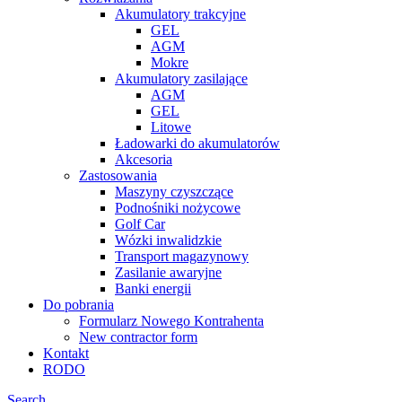
Akumulatory trakcyjne
GEL
AGM
Mokre
Akumulatory zasilające
AGM
GEL
Litowe
Ładowarki do akumulatorów
Akcesoria
Zastosowania
Maszyny czyszczące
Podnośniki nożycowe
Golf Car
Wózki inwalidzkie
Transport magazynowy
Zasilanie awaryjne
Banki energii
Do pobrania
Formularz Nowego Kontrahenta
New contractor form
Kontakt
RODO
Search