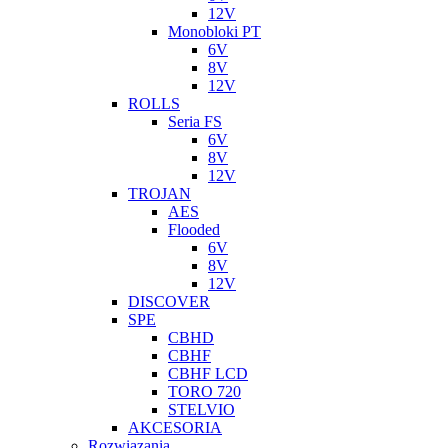
12V
Monobloki PT
6V
8V
12V
ROLLS
Seria FS
6V
8V
12V
TROJAN
AES
Flooded
6V
8V
12V
DISCOVER
SPE
CBHD
CBHF
CBHF LCD
TORO 720
STELVIO
AKCESORIA
Rozwiazania