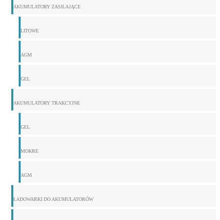
AKUMULATORY ZASILAJĄCE
LITOWE
AGM
GEL
AKUMULATORY TRAKCYJNE
GEL
MOKRE
AGM
ŁADOWARKI DO AKUMULATORÓW