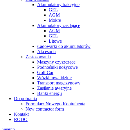
Akumulatory trakcyjne
GEL
AGM
Mokre
Akumulatory zasilające
AGM
GEL
Litowe
Ładowarki do akumulatorów
Akcesoria
Zastosowania
Maszyny czyszczące
Podnośniki nożycowe
Golf Car
Wózki inwalidzkie
Transport magazynowy
Zasilanie awaryjne
Banki energii
Do pobrania
Formularz Nowego Kontrahenta
New contractor form
Kontakt
RODO
Search