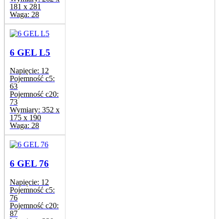
181 x 281
Waga:
28
6 GEL L5
Napięcie:
12
Pojemność c5:
63
Pojemność c20:
73
Wymiary:
352 x
175 x 190
Waga:
28
6 GEL 76
Napięcie:
12
Pojemność c5:
76
Pojemność c20:
87