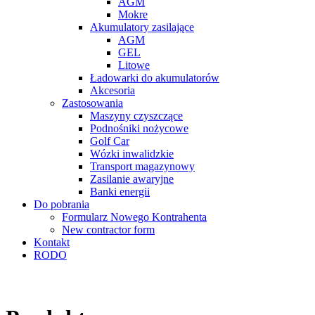
AGM
Mokre
Akumulatory zasilające
AGM
GEL
Litowe
Ładowarki do akumulatorów
Akcesoria
Zastosowania
Maszyny czyszczące
Podnośniki nożycowe
Golf Car
Wózki inwalidzkie
Transport magazynowy
Zasilanie awaryjne
Banki energii
Do pobrania
Formularz Nowego Kontrahenta
New contractor form
Kontakt
RODO