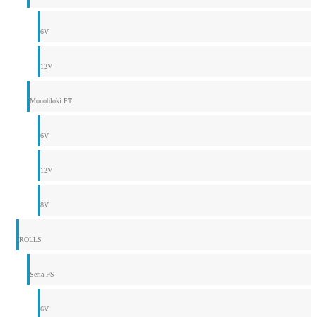
6V
12V
Monobloki PT
6V
12V
8V
ROLLS
Seria FS
6V