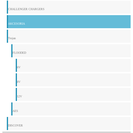
CHALLENGER CHARGERS
AKCESORIA
Trojan
FLOODED
6V
8V
12V
AES
DISCOVER