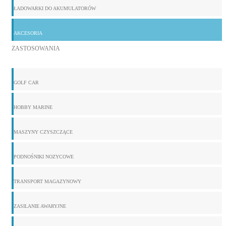
ŁADOWARKI DO AKUMULATORÓW
AKCESORIA
ZASTOSOWANIA
GOLF CAR
HOBBY MARINE
MASZYNY CZYSZCZĄCE
PODNOŚNIKI NOZYCOWE
TRANSPORT MAGAZYNOWY
ZASILANIE AWARYJNE