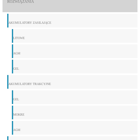
ROZWIĄZANIA
AKUMULATORY ZASILAJĄCE
LITOWE
AGM
GEL
AKUMULATORY TRAKCYJNE
GEL
MOKRE
AGM