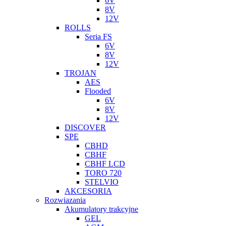
6V
8V
12V
ROLLS
Seria FS
6V
8V
12V
TROJAN
AES
Flooded
6V
8V
12V
DISCOVER
SPE
CBHD
CBHF
CBHF LCD
TORO 720
STELVIO
AKCESORIA
Rozwiazania
Akumulatory trakcyjne
GEL