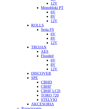
12V
Monobloki PT
6V
8V
12V
ROLLS
Seria FS
6V
8V
12V
TROJAN
AES
Flooded
6V
8V
12V
DISCOVER
SPE
CBHD
CBHF
CBHF LCD
TORO 720
STELVIO
AKCESORIA
Rozwiazania