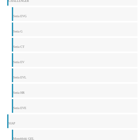
CHALLENGER
Seria EVG
Seria G
Seria CT
Seria EV
Seria EVL
Seria HR
Seria EVE
SIAP
Monobloki GEL