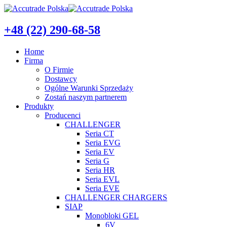
+48 (22) 290-68-58
Home
Firma
O Firmie
Dostawcy
Ogólne Warunki Sprzedaży
Zostań naszym partnerem
Produkty
Producenci
CHALLENGER
Seria CT
Seria EVG
Seria EV
Seria G
Seria HR
Seria EVL
Seria EVE
CHALLENGER CHARGERS
SIAP
Monobloki GEL
6V