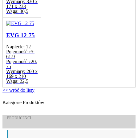
Wymiary:
330 x
171 x 233
Waga:
30,5
EVG 12-75
Napięcie:
12
Pojemność c5:
61,9
Pojemność c20:
75
Wymiary:
260 x
169 x 210
Waga:
22,5
<< wróć do listy
Kategorie Produktów
PRODUCENCI