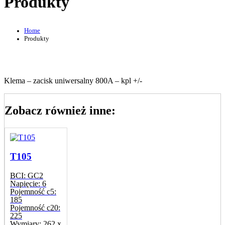
Produkty
Home
Produkty
Klema – zacisk uniwersalny 800A – kpl +/-
Zobacz również inne:
T105
BCI:
GC2
Napięcie:
6
Pojemność c5:
185
Pojemność c20:
225
Wymiary:
262 x