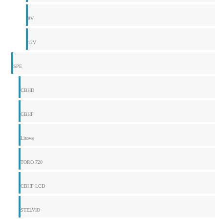
8V
12V
SPE
CBHD
CBHF
Litowe
TORO 720
CBHF LCD
STELVIO